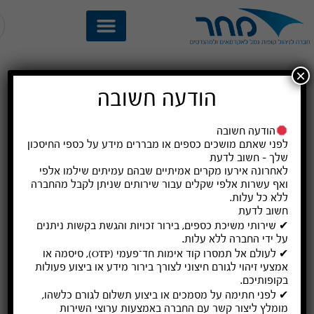
×
הודעה חשובה
הודעה חשובה
לפני שאתם מושכים כספים או מבררים מידע על כספי החיסכון
א
שלך – חשוב לדעת
ניהול השקעות איכותי על ידי
לאחרונה אירעו מקרים אמיתיים שבהם עמיתים שילמו
אלפי
ואף עשרות אלפי שקלים
עבור שירותים שניתן לקבל מהחברה
ללא כל עלות
.
מנהלי השקעות
חשוב לדעת
✔ שירותי משיכת כספים, בירור זכויות והגשת בקשות ניתנים
מהמובילים בשוק ההון
תוך
על ידי החברה
ללא עלות
.
✔ לעולם אל תמסרו קוד אימות חד־פעמי (OTP), סיסמה או
ניהול סיכונים מתמיד
אמצעי זיהוי לגורם חיצוני לצורך בירור מידע או ביצוע פעולות
בקופותיכם.
✔ לפני חתימה על מסמכים או ביצוע תשלום לגורם כלשהו,
ב
מומלץ ליצור קשר עם החברה באמצעות ערוצי השירות