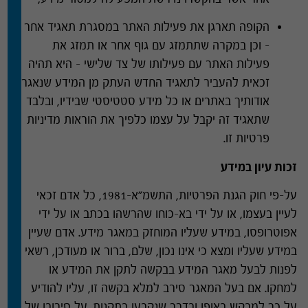
הקופה תארגן את פעילות האתר במסגרת תאגיד אחר
– וכן במקרה שתתמזג עם גוף אחר או תמזג את
פעילות האתר עם פעילותו של צד שלישי – היא תהיה
זכאית להעביר לתאגיד החדש העתק מן המידע שנאגר
אודותיך באתרים או כל מידע סטטיסטי שבידיו
,
ובלבד
שתאגיד זה יקבל על עצמו כלפיך את הוראות מדיניות
פרטיות זו
.
זכות עיון במידע
על
–
פי חוק הגנת הפרטיות
,
התשמ
"
א
-1981,
כל אדם זכאי
לעיין בעצמו
,
או על ידי בא
–
כוחו שהרשהו בכתב או על ידי
אפוטרופסו
,
במידע שעליו המוחזק במאגר מידע
.
אדם שעיין
במידע שעליו ומצא כי אינו נכון
,
שלם
,
ברור או מעודכן
,
רשאי
לפנות לבעל מאגר המידע בבקשה לתקן את המידע או
למחקו
.
אם בעל המאגר סירב למלא בקשה זו
,
עליו להודיע
על כך למבקש באופן ובדרך שנקבעו בתקנות
.
על סירובו של