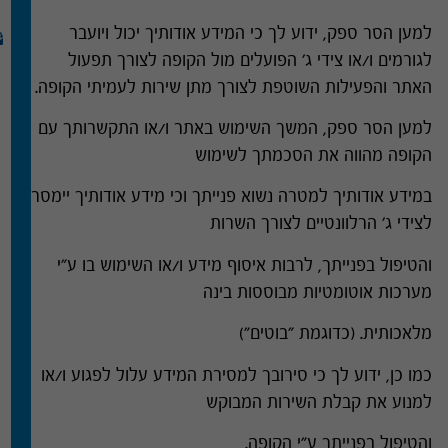
למען הסר ספק
,
ידוע לך כי המידע אודותיך יכול ויועבר
לגורמים ו
/
או צידי ג
'
הפועלים מול הקופה לצורך תפעול
האתר והפעילות השוטפת לצורך מתן שירות לעמיתי הקופה
.
למען הסר ספק
,
המשך השימוש באתר ו
/
או התקשרותך עם
הקופה מהווה את הסכמתך לשימוש
במידע אודותיך למטרה נשוא פנייתך וכי מידע אודותיך יימסר
לצידי ג׳ הרלוונטיים לצורך השרות
והטיפול בפנייתך
,
לרבות איסוף מידע ו
/
או השימוש בו ע
"
י
מערכות אוטומטיות מבוססות בינה
מלאכותית
. (
כדוגמת
"
בוטים
")
כמו כן
,
ידוע לך כי סירובך למסירת המידע עלול לפגוע ו
/
או
למנוע את קבלת השירות המבוקש
והטיפול בפנייתך ע
"
י הקופה
.