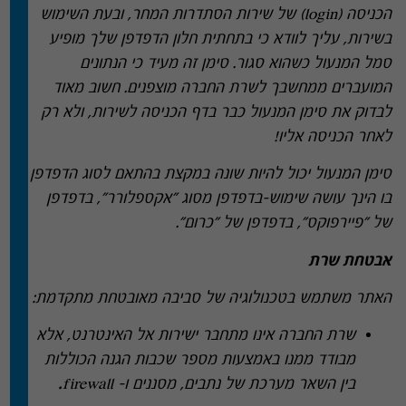
הכניסה
(login)
של שירות הסתדרות המחר
,
ובעת השימוש
בשירות
,
עליך לוודא כי בתחתית חלון הדפדפן שלך מופיע
סמל המנעול כשהוא סגור
.
סימן זה מעיד כי הנתונים
המועברים ממחשבך לשרת החברה מוצפנים
.
חשוב מאוד
לבדוק את סימן המנעול כבר בדף הכניסה לשירות
,
ולא רק
לאחר הכניסה אליו
!
סימן המנעול יכול להיות שונה במקצת בהתאם לסוג הדפדפן
בו הינך עושה שימוש
–
בדפדפן מסוג
"
אקספלורר
",
בדפדפן
של
"
פיירפוקס
",
בדפדפן של
"
כרום
".
אבטחת שרת
האתר משתמש בטכנולוגיה של סביבה מאובטחת מתקדמת
:
שרת החברה אינו מתחבר ישירות אל האינטרנט
,
אלא
מבודד ממנו באמצעות מספר שכבות הגנה הכוללות
בין השאר מערכת של נתבים
,
מסננים ו
–
firewall.