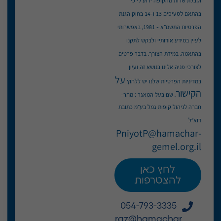
וקבלת שרות מהקופה ידוע לי כי
בהתאם לסעיפים 13 ו-14 בחוק הגנת
הפרטיות התשמ"א – 1981, באפשרותי
לעיין במידע אודותיי ולבקש לתקנו
בהתאמה, במידת הצורך. בדבר פרטים
לצורכי פניה אלינו בנושא זה ועיון
על
במדיניות הפרטיות שלנו יש ללחוץ
הקישור
. שם בעל המאגר : מחר-
חברה לניהול קופות גמל בע"מ כתובת
דוא"ל
PniyotP@hamachar-
gemel.org.il
לחץ כאן
להצטרפות
054-793-3335
raz@hamachar