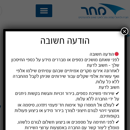
×
מדיניות פרטיות ואבטחת מידע
הודעה חשובה
דף הבית
»
מדיניות פרטיות ואבטחת מידע
מדיניות פרטיות
הודעה חשובה
לפני שאתם מושכים כספים או מבררים מידע על כספי החיסכון
למחר
–
חברה לניהול קופות גמל בע
"
מ
(
להלן
-
שלך – חשוב לדעת
לאחרונה אירעו מקרים אמיתיים שבהם עמיתים שילמו
אלפי
"
הקופה
")
ולמפעילי האתר חשובה הפרטיות שלך
.
אנו
מוק
ואף עשרות אלפי שקלים
עבור שירותים שניתן לקבל מהחברה
מתחייבים לשמירה על פרטיותך ולהגנה על המידע האישי
מח
ללא כל עלות
.
עמי
שתמסור לנו
.
על מנת לשפר את ההגנה על הפרטיות שלך
חשוב לדעת
✔ שירותי משיכת כספים, בירור זכויות והגשת בקשות ניתנים
אנחנו מספקים מידע זה אודות מדיניות הגנת הפרטיות שלנו
על ידי החברה
ללא עלות
.
והאפשרויות העומדות בפניך בעת השהות והשימוש באתר
✔ לעולם אל תמסרו קוד אימות חד־פעמי (OTP), סיסמה או
אמצעי זיהוי לגורם חיצוני לצורך בירור מידע או ביצוע פעולות
ובנוגע להתנהלות שלנו לגבי איסוף מידע באתר
.
בקופותיכם.
✔ לפני חתימה על מסמכים או ביצוע תשלום לגורם כלשהו,
במסגרת השימוש באתר ו
/
או במסגרת התקשרותך עם
מומלץ ליצור קשר עם החברה באמצעות ערוצי השירות