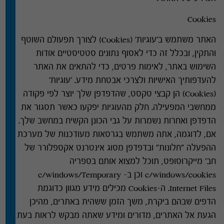
Cookies
האתר משתמש ב
'
עוגיות
' (Cookies)
לצורך תפעולם השוטף
והתקין
,
ובכלל זה כדי לאסוף נתונים סטטיסטיים אודות
השימוש באתר
,
לאימות פרטים
,
כדי להתאים את האתר
להעדפותיך האישיות ולצרכי אבטחת מידע
. '
עוגיות
'
(Cookies)
הן קבצי טקסט
,
שהדפדפן שלך יוצר לפי פקודה
ממחשבי המפעילה
.
חלק מהעוגיות יפקעו כאשר תסגור את
הדפדפן ואחרות נשמרות על גבי הכונן הקשיח במחשב שלך
.
אם
,
לדוגמה
,
אתה משתמש בגרסאות מעודכנות של מערכת
ההפעלה
"
חלונות
"
ובדפדפן מסוג אינטרנט אקספלורר של
חב
'
מייקרוסופט
,
תוכל למצוא אותם בספריה
c/windows/cookies
וכן ב
– c/windows/Temporary
Internet Files.
ה
-Cookies
מכילים מידע מגוון כדוגמת
הדפים שבהם ביקרת
,
משך הזמן ששהית באתרים
,
מהיכן
הגעת אל האתרים
,
מדורים ומידע שאתה מבקש לראות בעת