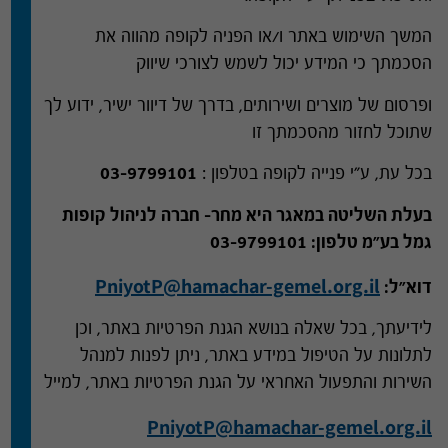
המשך השימוש באתר ו
/
או הפניה לקופה מהווה את
הסכמתך כי המידע יכול לשמש לצורכי שיווק
ופרסום של מוצרים ושירותים
,
בדרך של דיוור ישיר
,
ידוע לך
שתוכל לחזור מהסכמתך זו
בכל עת
,
ע
"
י פנייה לקופה בטלפון
:
03-9799101
בעלת השליטה במאגר היא מחר
–
חברה לניהול קופות
גמל בע
"
מ טלפון
:
03-9799101
PniyotP@hamachar-gemel.org.il
דוא
"
ל
:
לידיעתך
,
בכל שאלה בנושא הגנת הפרטיות באתר
,
וכן
לתלונות על הטיפול במידע באתר
,
ניתן לפנות למנהל
השירות והתפעול האחראי על הגנת הפרטיות באתר
,
למייל
PniyotP@hamachar-gemel.org.il