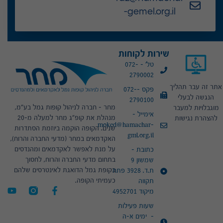
-gemel.org.il
שירות לקוחות
טל' - 072-
2790002
אתר זה עבר תהליך
פקס -072-
הנגשה לבעלי
2790100
מחר – חברה לניהול קופות גמל בע"מ,
מוגבלויות למעבר
אימייל -
מנהלת את קופ"ג מחר למעלה מ-20
להצהרת נגישות
moked@hamachar-
שנים. הקופה הוקמה ביוזמת הסתדרות
gml.org.il
האקדמאים במחר (מדעי החברה והרוח),
על מנת לאפשר לאקדמאים ומהנדסים
כתובת -
בתחום מדעי החברה והרוח, לחסוך
שמשון 9
בקופת גמל הדואגת לאינטרסים שלהם
ת.ד. 3928 פתח
כעמיתי הקופה.
תקווה
מיקוד 4952701
שעות פעילות
- ימים א-ה