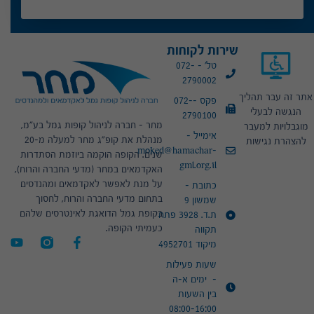
שירות לקוחות
טל' - 072-
2790002
אתר זה עבר תהליך
פקס -072-
הנגשה לבעלי
2790100
מחר – חברה לניהול קופות גמל בע"מ,
מוגבלויות למעבר
אימייל -
מנהלת את קופ"ג מחר למעלה מ-20
להצהרת נגישות
moked@hamachar-
שנים. הקופה הוקמה ביוזמת הסתדרות
gml.org.il
האקדמאים במחר (מדעי החברה והרוח),
על מנת לאפשר לאקדמאים ומהנדסים
כתובת -
בתחום מדעי החברה והרוח, לחסוך
שמשון 9
בקופת גמל הדואגת לאינטרסים שלהם
ת.ד. 3928 פתח
כעמיתי הקופה.
תקווה
מיקוד 4952701
שעות פעילות
- ימים א-ה
בין השעות
08:00-16:00