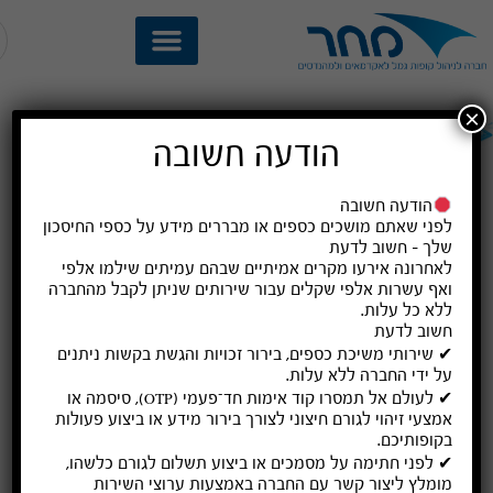
×
דמי ניהול
הודעה חשובה
דף הבית
מידע לעמית
»
»
דמי ניהול
הודעה חשובה
לפני שאתם מושכים כספים או מבררים מידע על כספי החיסכון
דמי ניהול הקופה
שלך – חשוב לדעת
לאחרונה אירעו מקרים אמיתיים שבהם עמיתים שילמו
אלפי
ואף עשרות אלפי שקלים
עבור שירותים שניתן לקבל מהחברה
ללא כל עלות
.
שם
שיעור
שיעור
עלות
הקופה
דמי
ההוצאו
שנתית
חשוב לדעת
ניהול
ת
צפויה
✔ שירותי משיכת כספים, בירור זכויות והגשת בקשות ניתנים
שגבתה
הישירו
על ידי החברה
ללא עלות
.
הקרן
ת
בפועל
שנגבו
✔ לעולם אל תמסרו קוד אימות חד־פעמי (OTP), סיסמה או
לשנת
לשנת
אמצעי זיהוי לגורם חיצוני לצורך בירור מידע או ביצוע פעולות
2025
2025
בקופותיכם.
✔ לפני חתימה על מסמכים או ביצוע תשלום לגורם כלשהו,
קופת
0.43%
0.33%
0.84%
מומלץ ליצור קשר עם החברה באמצעות ערוצי השירות