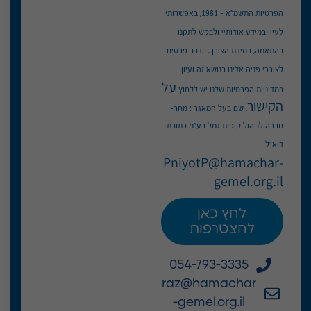
הפרטיות התשמ"א – 1981, באפשרותי
לעיין במידע אודותיי ולבקש לתקנו
בהתאמה, במידת הצורך. בדבר פרטים
לצורכי פניה אלינו בנושא זה ועיון
על
במדיניות הפרטיות שלנו יש ללחוץ
הקישור
. שם בעל המאגר : מחר-
חברה לניהול קופות גמל בע"מ כתובת
דוא"ל
PniyotP@hamachar-
gemel.org.il
לחץ כאן
להצטרפות
054-793-3335
raz@hamachar
-gemel.org.il