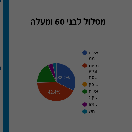
מסלול לבני 60 ומעלה
אג''ח
ממ…
מניות
וני''ע
סח…
32.2%
פק…
אג''ח
42.4%
קונ…
מזו…
הש…