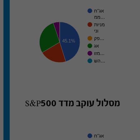
אג''ח
ממ…
מניות
וני
פק…
45.1%
אג
מזו…
הש…
מסלול עוקב מדד S&P500
אג''ח