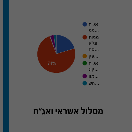
אג''ח
ממ…
מניות
וני''ע
סח…
פק…
אג''ח
74%
קונ…
מזו…
הש…
מסלול אשראי ואג"ח