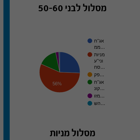
מסלול לבני 50-60
אג''ח
ממ…
מניות
וני''ע
סח…
פק…
אג''ח
56%
קונ…
מזו…
הש…
מסלול מניות