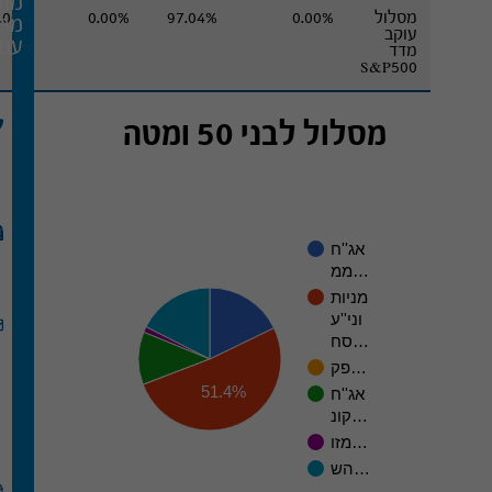
מוק
מסלול
0.00%
97.04%
0.00%
.00%
מח
עוקב
עמי
מדד
S&P500
מסלול לבני 50 ומטה
אג''ח
ממ…
מניות
וני''ע
סח…
פק…
51.4%
אג''ח
קונ…
מזו…
הש…