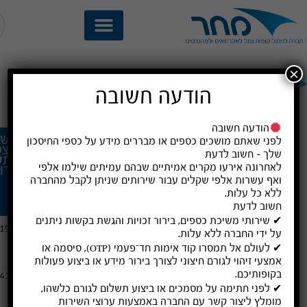
×
תשואות והרכבי נכסים
הודעה חשובה
דף הבית
ניהול השקעות
»
»
תשואות והרכבי נכסים
הודעה חשובה
שם
מספר
תשואה
תשואה
תשו
לפני שאתם מושכים כספים או מבררים מידע על כספי החיסכון
המסלול
מסלול
נומינלית
נומינלית
מצט
שלך – חשוב לדעת
ברוטו
ברוטו
לתק
לאחרונה אירעו מקרים אמיתיים שבהם עמיתים שילמו
אלפי
מצטברת
שנתית
הדו
מתחילת
לשנת
ואף עשרות אלפי שקלים
עבור שירותים שניתן לקבל מהחברה
השנה ועד
2025
ללא כל עלות
.
30/6/2026
חשוב לדעת
✔ שירותי משיכת כספים, בירור זכויות והגשת בקשות ניתנים
מחר גמל
9935
5.67%
16.12%
.19%
על ידי החברה
ללא עלות
.
לבני 50
✔ לעולם אל תמסרו קוד אימות חד־פעמי (OTP), סיסמה או
ומטה
אמצעי זיהוי לגורם חיצוני לצורך בירור מידע או ביצוע פעולות
בקופותיכם.
מחר גמל
9937
4.36%
10.86%
.41%
לבני 60
✔ לפני חתימה על מסמכים או ביצוע תשלום לגורם כלשהו,
ומעלה
מומלץ ליצור קשר עם החברה באמצעות ערוצי השירות